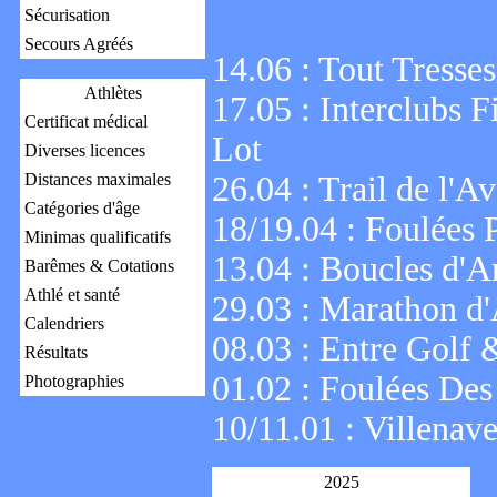
Sécurisation
Secours Agréés
14.06 : Tout Tresse
Athlètes
17.05 : Interclubs 
Certificat médical
Lot
Diverses licences
Distances maximales
26.04 : Trail de l'A
Catégories d'âge
18/19.04 : Foulées
Minimas qualificatifs
13.04 : Boucles d'A
Barêmes & Cotations
Athlé et santé
29.03 : Marathon d
Calendriers
08.03 : Entre Golf 
Résultats
01.02 : Foulées Des
Photographies
10/11.01 : Villenav
2025